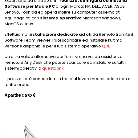
Expert One da oltre 20 anni
realizza, configura ed installa
Software per Mac e PC
di ogni Marca: HP, DELL, ACER, ASUS,
Lenovo, Toshiba ed opera inoltre su computer assemblati
equipaggiati con
sistema operativo
Microsoft Windows,
MacOS o Linux.
Effettuiamo
installazioni dedicate ad oh
da Remoto tramite il
Software Team Viewer. Puoi scaricare ed installare l’ultima
versione disponibile per il tuo sistema operativo
QUI
.
Un altra valida alternativa per fornirvi una valida assistenza
remota è Any Desk che potete scaricare ed instalare su tutti i
sistemi operativi a
questo link
.
Il prezzo sarà concordato in base al lavoro necessario e non a
tariffa oraria.
A partire da 30 €