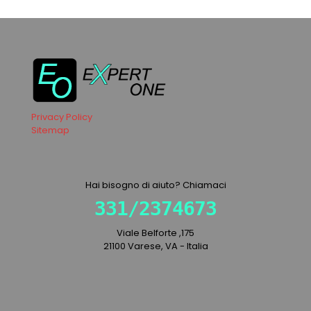
Privacy Policy
Sitemap
Hai bisogno di aiuto? Chiamaci
331/2374673
Viale Belforte ,175
21100 Varese, VA - Italia