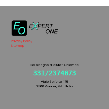
Privacy Policy
Sitemap
Hai bisogno di aiuto? Chiamaci
331/2374673
Viale Belforte ,175
21100 Varese, VA - Italia