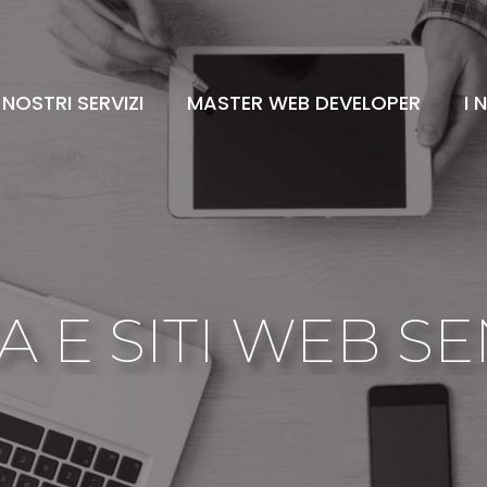
I NOSTRI SERVIZI
MASTER WEB DEVELOPER
I 
 E SITI WEB S