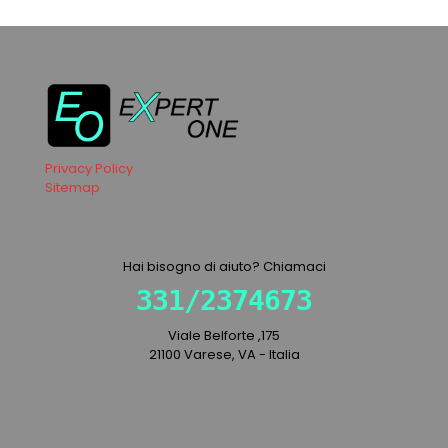
Privacy Policy
Sitemap
Hai bisogno di aiuto? Chiamaci
331/2374673
Viale Belforte ,175
21100 Varese, VA - Italia