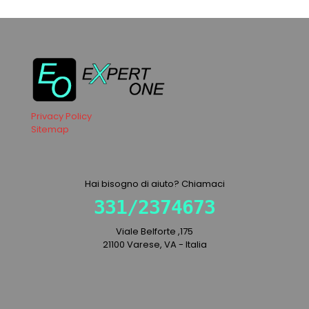
Privacy Policy
Sitemap
Hai bisogno di aiuto? Chiamaci
331/2374673
Viale Belforte ,175
21100 Varese, VA - Italia