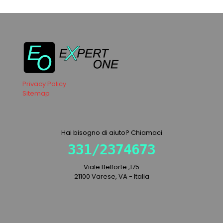
Privacy Policy
Sitemap
Hai bisogno di aiuto? Chiamaci
331/2374673
Viale Belforte ,175
21100 Varese, VA - Italia