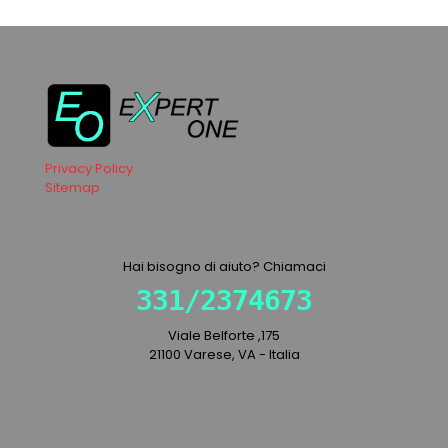
Privacy Policy
Sitemap
Hai bisogno di aiuto? Chiamaci
331/2374673
Viale Belforte ,175
21100 Varese, VA - Italia