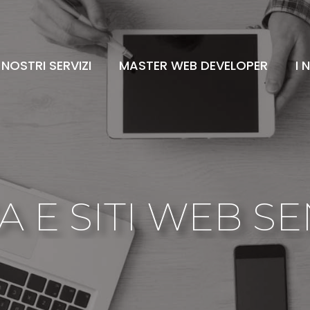
I NOSTRI SERVIZI
MASTER WEB DEVELOPER
I 
 E SITI WEB S