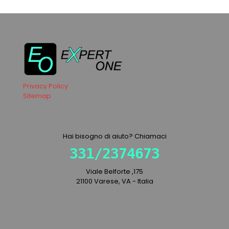
Privacy Policy
Sitemap
Hai bisogno di aiuto? Chiamaci
331/2374673
Viale Belforte ,175
21100 Varese, VA - Italia