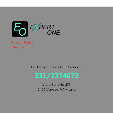
Privacy Policy
Sitemap
Hai bisogno di aiuto? Chiamaci
331/2374673
Viale Belforte ,175
21100 Varese, VA - Italia