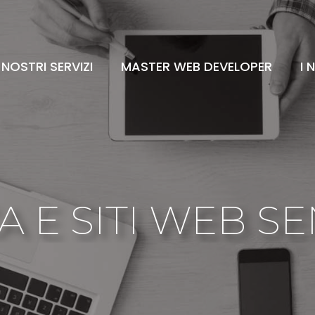
I NOSTRI SERVIZI
MASTER WEB DEVELOPER
I 
 E SITI WEB S