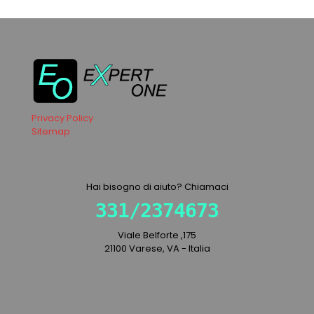
Privacy Policy
Sitemap
Hai bisogno di aiuto? Chiamaci
331/2374673
Viale Belforte ,175
21100 Varese, VA - Italia