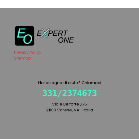
Privacy Policy
Sitemap
Hai bisogno di aiuto? Chiamaci
331/2374673
Viale Belforte ,175
21100 Varese, VA - Italia