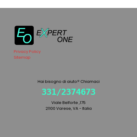
Privacy Policy
Sitemap
Hai bisogno di aiuto? Chiamaci
331/2374673
Viale Belforte ,175
21100 Varese, VA - Italia